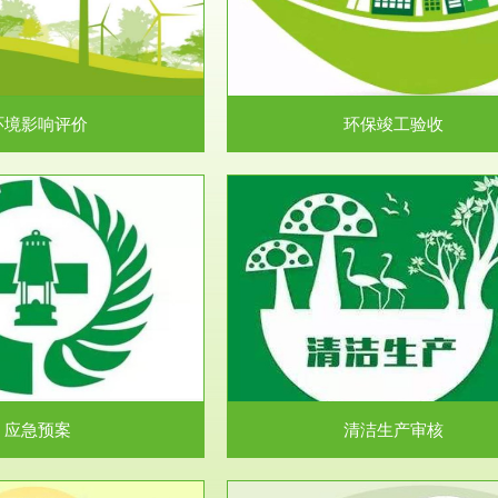
目环境保护管理条例》第十七条 编
排污许可申报咨询：（排污许可证
环境影响报告书、...
人民共和国环境保护法》..
环境影响评价
环保竣工验收
服务范围
服务范围
清洁生产审核
安全评价
民共和国清洁生产促进法》、《清
安全评价安全评价目的是查找、分
生产审核暂行办法...
程、系统、生产经营活..
应急预案
清洁生产审核