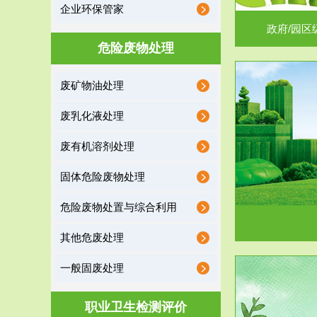
企业环保管家
政府/园区
危险废物处理
废矿物油处理
服务范围
废乳化液处理
噪声治理
废有机溶剂处理
固体危险废物处理
危险废物处置与综合利用
其他危废处理
一般固废处理
服务范围
职业卫生检测评价