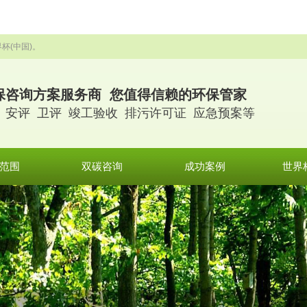
杯(中国)。
保咨询方案服务商 您值得信赖的环保管家
 安评 卫评 竣工验收 排污许可证 应急预案等
范围
双碳咨询
成功案例
世界