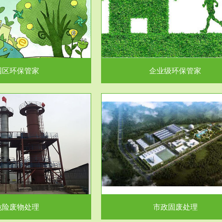
企业级环保管家
固体危险废物处理
为企业环保执法情况的一个重要依
固体废物解释：固体废物是指人们
，其必要性及合规性...
日常生活和其他活动中..
园区环保管家
企业级环保管家
服务范围
服务范围
市政固废处理
工作场所职业危害因素检测与评
科技所从事的市政废物处理业务包
【检测评价意义】：全面了解工作
市政废物的处理处...
害因素分布与浓（强）度..
危险废物处理
市政固废处理