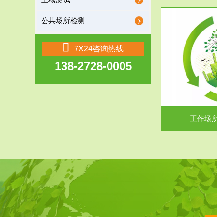
土壤测试
公共场所检测
服务范围
7X24咨询热线
138-2728-0005
工作场所职业危害现状评价
【现状评价意义】：具体因素----通过质谱分析
废水污水检测
等多种手段明确工作场...
中
工作场