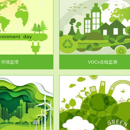
服务范围
服务范围
VOCs在线监测
集团/企业级VOCs综合管
域大气污染防治“十二五”规划》有
进行VOCs管控，首先就要找到排
机废气净化率达...
监测估算出排放量。企业..
环境监理
VOCs在线监测
服务范围
服务范围
场地调查及风险评估
土壤修复
委托，对于拟关停搬迁和拟变更土
利用方式或者土地使...