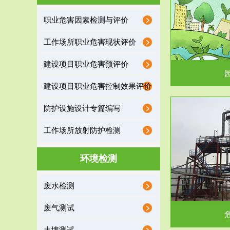
园区环保管家
职业危害因素检测与评价
2016 年 4 月，环保部下发《关于积极发挥环境
排污许可证作
工作场所职业危害现状评价
保护作用促进供给侧结...
据
建设项目职业危害预评价
建设项目职业危害控制效果评价
防护设施设计专篇编写
服务范围
工作场所放射防护检测
危险废物处理
环境检测
危险废物解释：根据《中华人民共和国固体废物
蔚蓝生态环境
废水检测
污染防治法》的规定，危...
括
废气测试