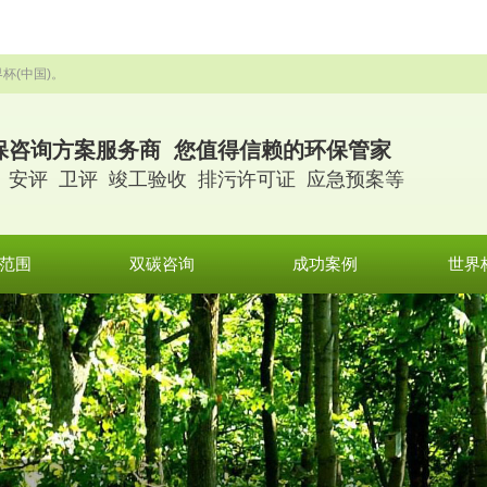
杯(中国)。
保咨询方案服务商 您值得信赖的环保管家
 安评 卫评 竣工验收 排污许可证 应急预案等
范围
双碳咨询
成功案例
世界