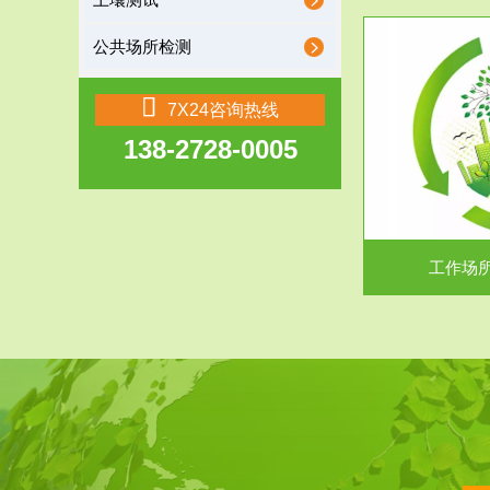
土壤测试
公共场所检测
服务范围
7X24咨询热线
138-2728-0005
工作场所职业危害现状评价
【现状评价意义】：具体因素----通过质谱分析
废水污水检测
等多种手段明确工作场...
中
工作场