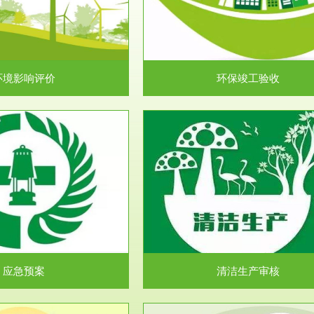
目环境保护管理条例》第十七条 编
排污许可申报咨询：（排污许可证
环境影响报告书、...
人民共和国环境保护法》..
环境影响评价
环保竣工验收
服务范围
服务范围
清洁生产审核
安全评价
民共和国清洁生产促进法》、《清
安全评价安全评价目的是查找、分
生产审核暂行办法...
程、系统、生产经营活..
应急预案
清洁生产审核