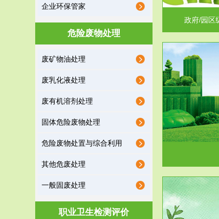
企业环保管家
政府/园区
危险废物处理
废矿物油处理
服务范围
废乳化液处理
噪声治理
废有机溶剂处理
固体危险废物处理
危险废物处置与综合利用
其他危废处理
一般固废处理
服务范围
职业卫生检测评价