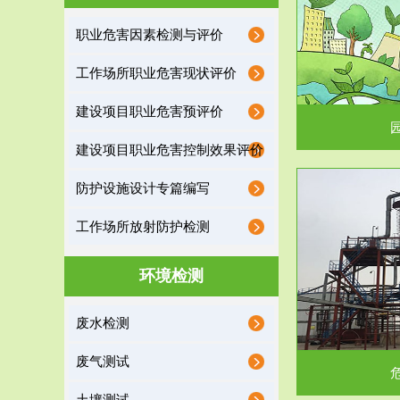
园区环保管家
职业危害因素检测与评价
2016 年 4 月，环保部下发《关于积极发挥环境
排污许可证作
工作场所职业危害现状评价
保护作用促进供给侧结...
据
建设项目职业危害预评价
建设项目职业危害控制效果评价
防护设施设计专篇编写
服务范围
工作场所放射防护检测
危险废物处理
环境检测
危险废物解释：根据《中华人民共和国固体废物
蔚蓝生态环境
废水检测
污染防治法》的规定，危...
括
废气测试