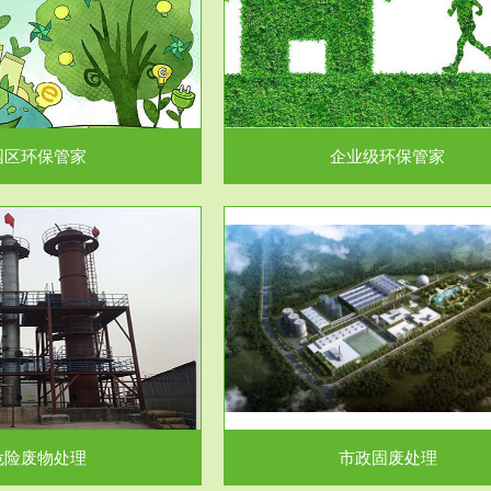
企业级环保管家
固体危险废物处理
为企业环保执法情况的一个重要依
固体废物解释：固体废物是指人们
，其必要性及合规性...
日常生活和其他活动中..
园区环保管家
企业级环保管家
服务范围
服务范围
市政固废处理
工作场所职业危害因素检测与评
科技所从事的市政废物处理业务包
【检测评价意义】：全面了解工作
市政废物的处理处...
害因素分布与浓（强）度..
危险废物处理
市政固废处理