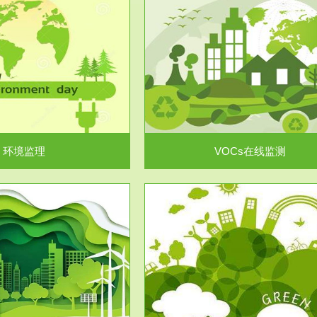
服务范围
服务范围
VOCs在线监测
集团/企业级VOCs综合管
域大气污染防治“十二五”规划》有
进行VOCs管控，首先就要找到排
机废气净化率达...
监测估算出排放量。企业..
环境监理
VOCs在线监测
服务范围
服务范围
场地调查及风险评估
土壤修复
委托，对于拟关停搬迁和拟变更土
利用方式或者土地使...