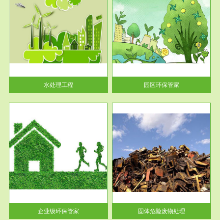
服务范围
园区环保管家
2016 年 4 月，环保部下发《关
于积极发挥环境保护作用促进供
给侧结...
水处理工程
园区环保管家
服务范围
固体危险废物处理
法情
固体废物解释：固体废物是指人
性及
们在生产建设、日常生活和其他
活动中...
企业级环保管家
固体危险废物处理