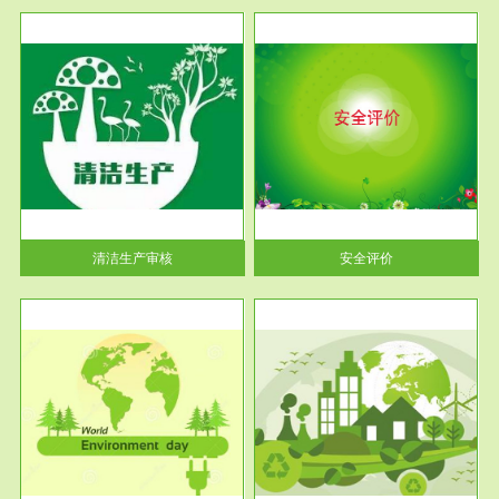
服务范围
安全评价
生产
安全评价安全评价目的是查找、
暂行
分析和预测工程、系统、生产经
营活...
清洁生产审核
安全评价
服务范围
VOCs在线监测
目环
根据《重点区域大气污染防
要辅
治“十二五”规划》有机废气净化