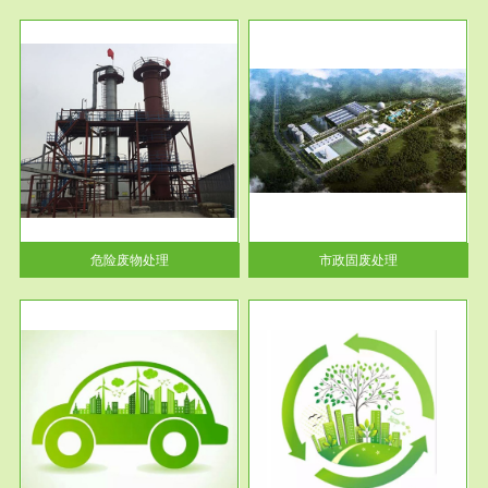
服务范围
市政固废处理
人民
蔚蓝生态环境科技所从事的市政
》的
废物处理业务包括市政废物的处
理处...
危险废物处理
市政固废处理
服务范围
与评
工作场所职业危害现状评价
【现状评价意义】：具体因素---