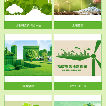
土壤修复
关停
或者
场地调查及风险评估
土壤修复
服务范围
废气处理工程
噪声治理
废气处理工程