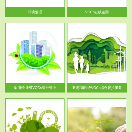
率达...
环境监理
VOCs在线监测
服务范围
控
政府/园区级VOCs综合管控服务
找到
根据《石化行业挥发性有机物综
排放
合整治方案》文件要求，到2017
年，全...
集团/企业级VOCs综合管控
政府/园区级VOCs综合管控服务
服务范围