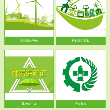
服务范围
环保竣工验收
护
根据《建设项目环境保护管理条
利
例》第十七条 编制环境影响报
告书、...
环境影响评价
环保竣工验收
服务范围
应急预案
许可
根据《中华人民共和国环境保护
环境
法》第十九条 企业事业单位应
当按照...
排污许可证
应急预案