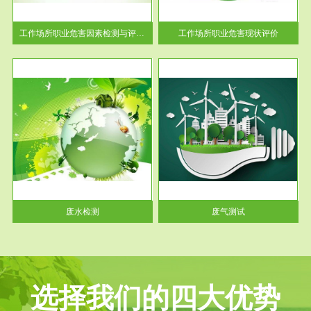
解工
-通过质谱分析等多种手段明确
与浓
工作场...
工作场所职业危害因素检测与评价...
工作场所职业危害现状评价
服务范围
废气测试
工厂
检测范围工业废气检测包括有机
水、
废气和无机废气。有机废气主要
包括...
废水检测
废气测试
选择我们的四大优势