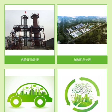
服务范围
市政固废处理
人民
蔚蓝生态环境科技所从事的市政
》的
废物处理业务包括市政废物的处
理处...
危险废物处理
市政固废处理
服务范围
与评
工作场所职业危害现状评价
【现状评价意义】：具体因素---