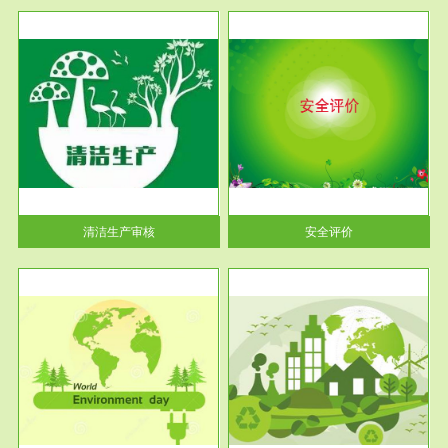
服务范围
安全评价
生产
安全评价安全评价目的是查找、
暂行
分析和预测工程、系统、生产经
营活...
清洁生产审核
安全评价
服务范围
VOCs在线监测
目环
根据《重点区域大气污染防
要辅
治“十二五”规划》有机废气净化