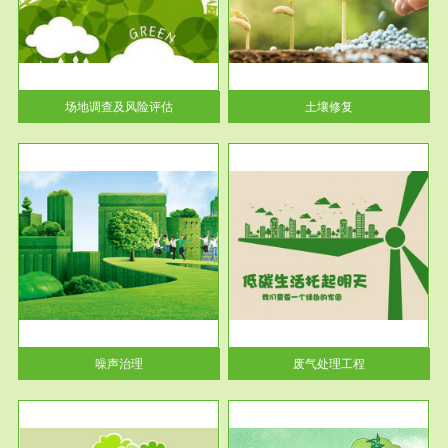
土壤修复
关停
或者
场地调查及风险评估
土壤修复
服务范围
废气处理工程
噪声治理
废气处理工程