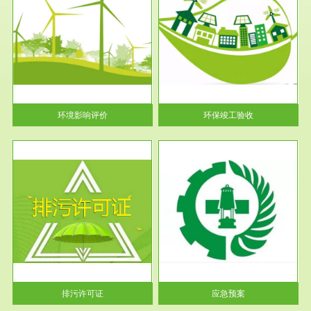
服务范围
环保竣工验收
护
根据《建设项目环境保护管理条
利
例》第十七条 编制环境影响报
告书、...
环境影响评价
环保竣工验收
服务范围
应急预案
许可
根据《中华人民共和国环境保护
环境
法》第十九条 企业事业单位应
当按照...
排污许可证
应急预案