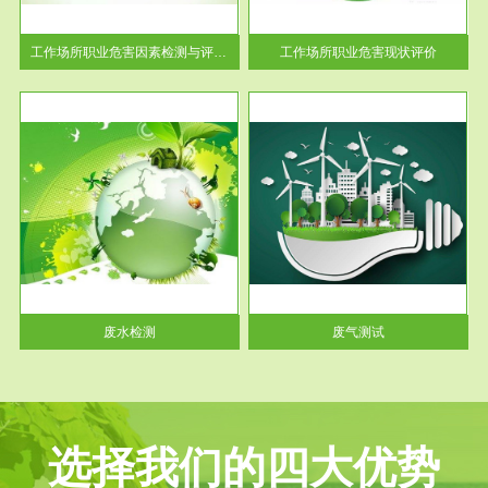
解工
-通过质谱分析等多种手段明确
与浓
工作场...
工作场所职业危害因素检测与评价...
工作场所职业危害现状评价
服务范围
废气测试
工厂
检测范围工业废气检测包括有机
水、
废气和无机废气。有机废气主要
包括...
废水检测
废气测试
选择我们的四大优势