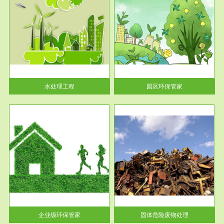
服务范围
园区环保管家
2016 年 4 月，环保部下发《关
于积极发挥环境保护作用促进供
给侧结...
水处理工程
园区环保管家
服务范围
固体危险废物处理
法情
固体废物解释：固体废物是指人
性及
们在生产建设、日常生活和其他
活动中...
企业级环保管家
固体危险废物处理