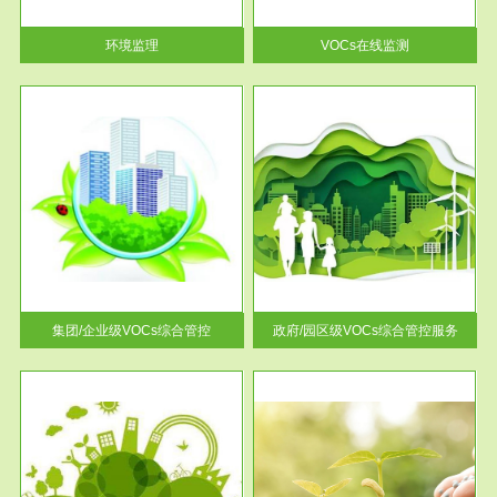
率达...
环境监理
VOCs在线监测
服务范围
控
政府/园区级VOCs综合管控服务
找到
根据《石化行业挥发性有机物综
排放
合整治方案》文件要求，到2017
年，全...
集团/企业级VOCs综合管控
政府/园区级VOCs综合管控服务
服务范围