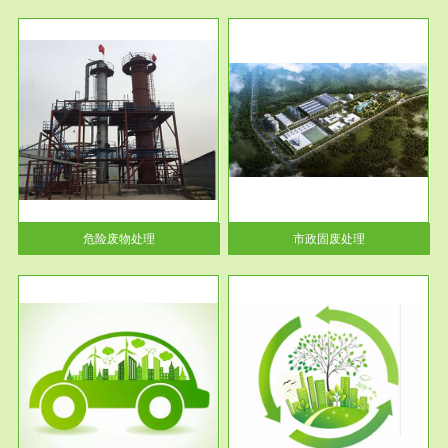
服务范围
市政固废处理
人民
蔚蓝生态环境科技所从事的市政
》的
废物处理业务包括市政废物的处
理处...
危险废物处理
市政固废处理
服务范围
与评
工作场所职业危害现状评价
【现状评价意义】：具体因素---