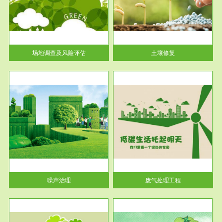
土壤修复
关停
或者
场地调查及风险评估
土壤修复
服务范围
废气处理工程
噪声治理
废气处理工程