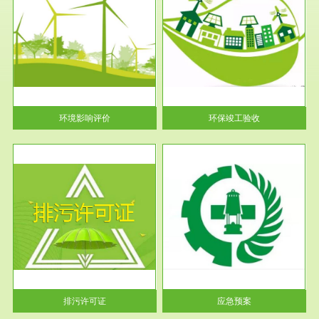
服务范围
环保竣工验收
护
根据《建设项目环境保护管理条
利
例》第十七条 编制环境影响报
告书、...
环境影响评价
环保竣工验收
服务范围
应急预案
许可
根据《中华人民共和国环境保护
环境
法》第十九条 企业事业单位应
当按照...
排污许可证
应急预案