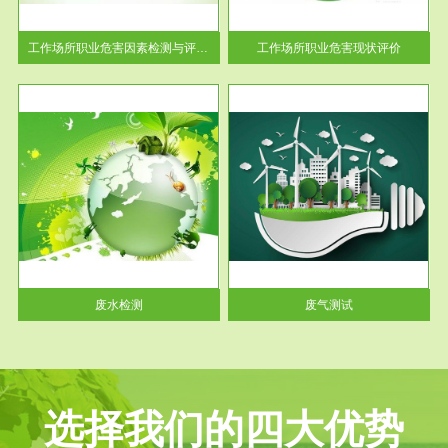
解工
-通过质谱分析等多种手段明确
与浓
工作场...
工作场所职业危害因素检测与评价...
工作场所职业危害现状评价
服务范围
废气测试
工厂
检测范围工业废气检测包括有机
水、
废气和无机废气。有机废气主要
包括...
废水检测
废气测试
选择我们的四大优势