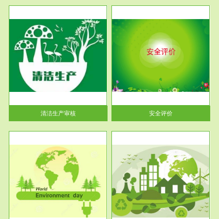
服务范围
安全评价
生产
安全评价安全评价目的是查找、
暂行
分析和预测工程、系统、生产经
营活...
清洁生产审核
安全评价
服务范围
VOCs在线监测
目环
根据《重点区域大气污染防
要辅
治“十二五”规划》有机废气净化