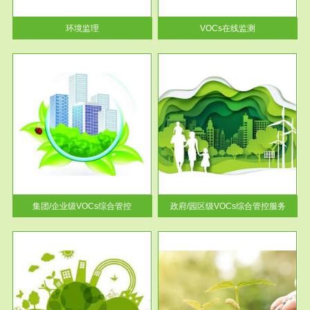
率达...
环境监理
VOCs在线监测
服务范围
控
政府/园区级VOCs综合管控服务
找到
根据《石化行业挥发性有机物综
排放
合整治方案》文件要求，到2017
年，全...
集团/企业级VOCs综合管控
政府/园区级VOCs综合管控服务
服务范围