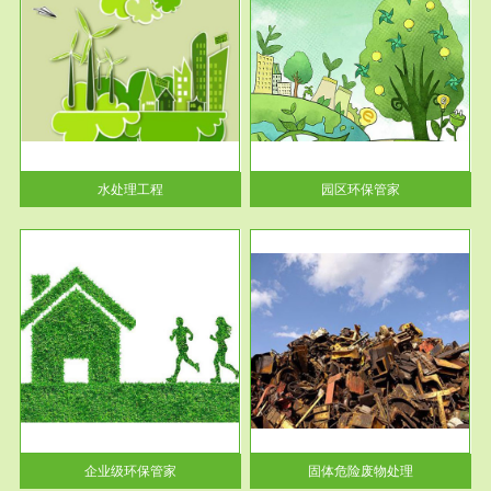
服务范围
园区环保管家
2016 年 4 月，环保部下发《关
于积极发挥环境保护作用促进供
给侧结...
水处理工程
园区环保管家
服务范围
固体危险废物处理
法情
固体废物解释：固体废物是指人
性及
们在生产建设、日常生活和其他
活动中...
企业级环保管家
固体危险废物处理