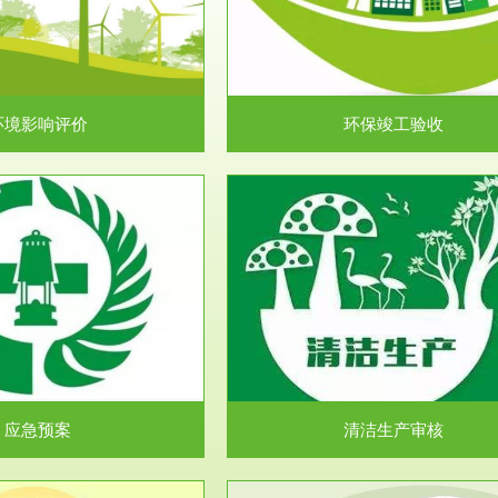
目环境保护管理条例》第十七条 编
排污许可申报咨询：（排污许可证
环境影响报告书、...
人民共和国环境保护法》..
环境影响评价
环保竣工验收
服务范围
服务范围
清洁生产审核
安全评价
民共和国清洁生产促进法》、《清
安全评价安全评价目的是查找、分
生产审核暂行办法...
程、系统、生产经营活..
应急预案
清洁生产审核