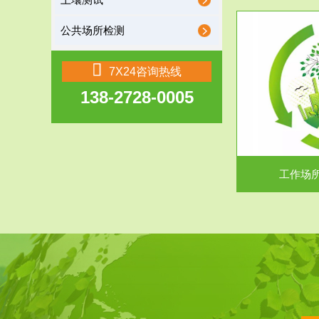
土壤测试
公共场所检测
服务范围
7X24咨询热线
138-2728-0005
工作场所职业危害现状评价
【现状评价意义】：具体因素----通过质谱分析
废水污水检测
等多种手段明确工作场...
中
工作场