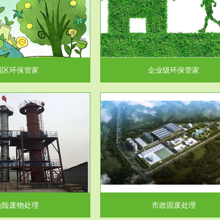
企业级环保管家
固体危险废物处理
为企业环保执法情况的一个重要依
固体废物解释：固体废物是指人们
，其必要性及合规性...
日常生活和其他活动中..
园区环保管家
企业级环保管家
服务范围
服务范围
市政固废处理
工作场所职业危害因素检测与评
科技所从事的市政废物处理业务包
【检测评价意义】：全面了解工作
市政废物的处理处...
害因素分布与浓（强）度..
危险废物处理
市政固废处理