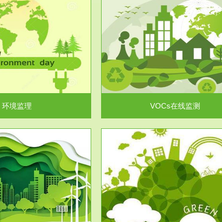
服务范围
服务范围
VOCs在线监测
集团/企业级VOCs综合管
域大气污染防治“十二五”规划》有
进行VOCs管控，首先就要找到排
机废气净化率达...
监测估算出排放量。企业..
环境监理
VOCs在线监测
服务范围
服务范围
场地调查及风险评估
土壤修复
委托，对于拟关停搬迁和拟变更土
利用方式或者土地使...