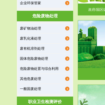
企业环保管家
政府/园区
危险废物处理
废矿物油处理
服务范围
废乳化液处理
噪声治理
废有机溶剂处理
固体危险废物处理
危险废物处置与综合利用
其他危废处理
一般固废处理
服务范围
职业卫生检测评价