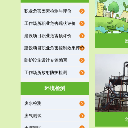
园区环保管家
职业危害因素检测与评价
2016 年 4 月，环保部下发《关于积极发挥环境
排污许可证作
工作场所职业危害现状评价
保护作用促进供给侧结...
据
建设项目职业危害预评价
建设项目职业危害控制效果评价
防护设施设计专篇编写
服务范围
工作场所放射防护检测
危险废物处理
环境检测
危险废物解释：根据《中华人民共和国固体废物
蔚蓝生态环境
废水检测
污染防治法》的规定，危...
括
废气测试