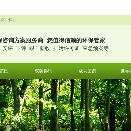
杯(中国)。
保咨询方案服务商 您值得信赖的环保管家
 安评 卫评 竣工验收 排污许可证 应急预案等
范围
双碳咨询
成功案例
世界